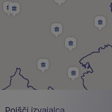
Poišči izvajalca