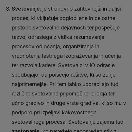
Svetovanje
: je strokovno zahtevnejši in daljši
proces, ki vključuje poglobljene in celostne
pristope svetovalne dejavnosti ter pospešuje
razvoj odraslega z vidika razumevanja
procesov odločanja, organiziranja in
vrednotenja lastnega izobraževanja in učenja
ter razvoja kariere. Svetovalci v IO odrasle
spodbujajo, da poiščejo rešitve, ki so zanje
najprimernejše. Pri tem lahko uporabljajo tudi
različne svetovalne pripomočke, orodja ter
učno gradivo in druge vrste gradiva, ki so mu v
podporo pri izpeljavi kakovostnega
svetovalnega procesa. Svetovanje zajema tudi
zastopanje
, ko navežejo neposreden stik z