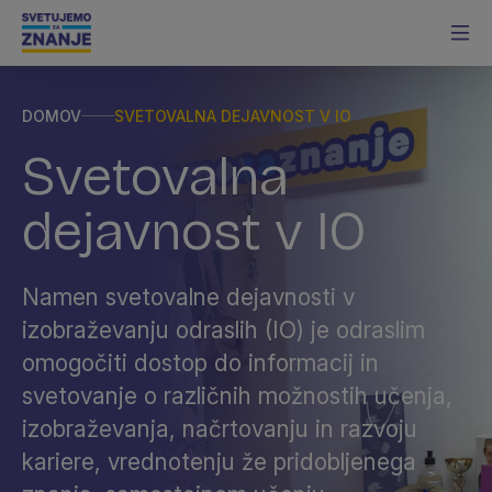
DOMOV
SVETOVALNA DEJAVNOST V IO
Svetovalna
dejavnost v IO
Namen svetovalne dejavnosti v
izobraževanju odraslih (IO) je odraslim
omogočiti dostop do informacij in
svetovanje o različnih možnostih učenja,
izobraževanja, načrtovanju in razvoju
kariere, vrednotenju že pridobljenega