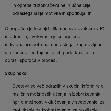
in opredeliti izobraževalne in učne cilje,
odraslega lažje moti­vira in spodbuja itn.
Omogočen je tesnejši stik med svetovalcem v IO
in odraslim, svetovanje je prilagojeno
individualnim potrebam odraslega, zagotovljeni
sta zaupnost in tajnost vseh podatkov, ki jih
odrasli sporoča v procesu.
Skupinsko
:
Svetovalec več odraslih v skupini informira o
različnih možnostih učenja in izobraževanja,
npr. o možnosti vključevanja v svetovanje, za
motiviranje za izobraževanje, za razvijanje